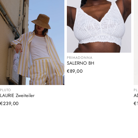
PRIMADONNA
SALERNO BH
Normaler
€89,00
Preis
PLUTO
P
LAURIE Zweiteiler
A
Normaler
€239,00
N
€
Preis
Pr