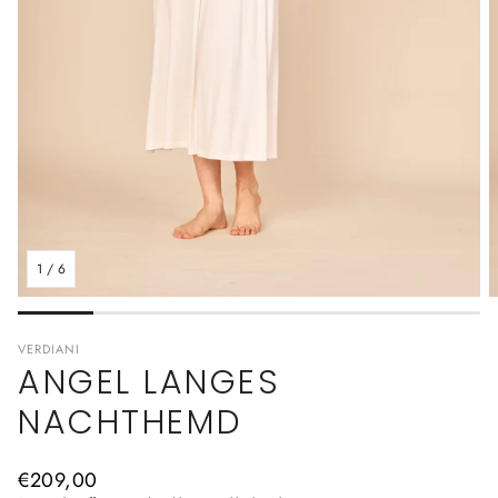
1
/
6
VERDIANI
ANGEL LANGES
NACHTHEMD
Normaler
€209,00