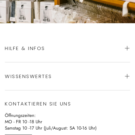
HILFE & INFOS
AGBs
WISSENSWERTES
Datenschutz
Impressum
Über uns
Vertrag widerrufen
KONTAKTIEREN SIE UNS
Blog
Öffnungszeiten:
Kontakt
MO - FR 10 -18 Uhr
Samstag 10 -17 Uhr (Juli/August: SA 10-16 Uhr)
------------------------------