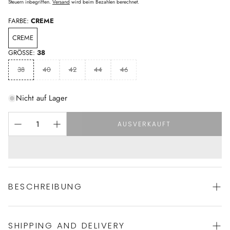
Preis
Steuern inbegriffen.
Versand
wird beim Bezahlen berechnet.
FARBE:
CREME
CREME
GRÖSSE:
38
38
40
42
44
46
Nicht auf Lager
AUSVERKAUFT
BESCHREIBUNG
SHIPPING AND DELIVERY