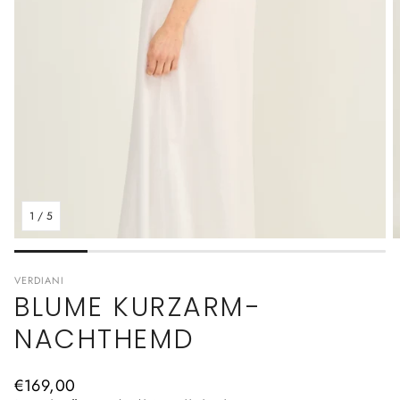
1
/
5
VERDIANI
BLUME KURZARM-
NACHTHEMD
Normaler
€169,00