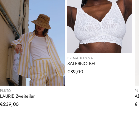
PRIMADONNA
SALERNO BH
Normaler
€89,00
Preis
PLUTO
P
LAURIE Zweiteiler
A
Normaler
€239,00
N
€
Preis
Pr