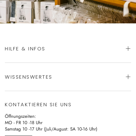
HILFE & INFOS
AGBs
WISSENSWERTES
Datenschutz
Impressum
Über uns
Vertrag widerrufen
KONTAKTIEREN SIE UNS
Blog
Öffnungszeiten:
Kontakt
MO - FR 10 -18 Uhr
Samstag 10 -17 Uhr (Juli/August: SA 10-16 Uhr)
------------------------------