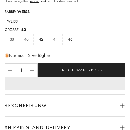
Preis
Steuern inbegriffen.
Versand
wird beim Bezahlen berechnet.
FARBE:
WEISS
WEISS
GRÖSSE:
42
38
40
42
44
46
Nur noch 2 verfügbar
IN DEN WARENKORB
BESCHREIBUNG
Das BLUME Nachthemd verkörpert die Essenz kultivierter
SHIPPING AND DELIVERY