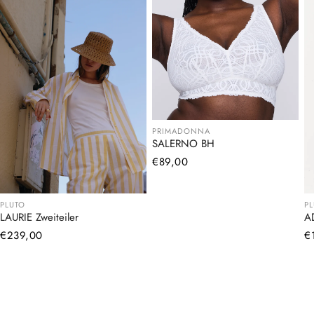
PRIMADONNA
SALERNO BH
Normaler
€89,00
Preis
PLUTO
P
LAURIE Zweiteiler
A
Normaler
€239,00
N
€
Preis
Pr