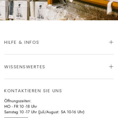
HILFE & INFOS
AGBs
WISSENSWERTES
Datenschutz
Impressum
Über uns
Vertrag widerrufen
KONTAKTIEREN SIE UNS
Blog
Öffnungszeiten:
Kontakt
MO - FR 10 -18 Uhr
Samstag 10 -17 Uhr (Juli/August: SA 10-16 Uhr)
------------------------------