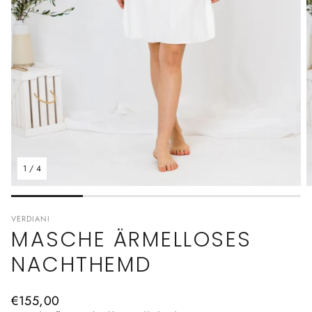
1
/
4
VERDIANI
MASCHE ÄRMELLOSES
NACHTHEMD
Normaler
€155,00