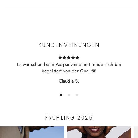
94% Tencel 6% Elasthan
mit Spitzenapplikationen von Vorder- und
Experience the convenience of swift order fulfillment with our
Hinterausschnitt
top-notch Shipping services.
flexible Faser
außergewöhnliche Weichheit
KUNDENMEINUNGEN
Ärmellos
Länge 130cm
Es war schon beim Auspacken eine Freude - ich bin
hergestellt in Italien
begeistert von der Qualität!
Claudia S.
FRÜHLING 2025