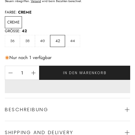
Preis
Steuern inbegriffen.
Versand
wird beim Bezahlen berechnet.
FARBE:
CREME
CREME
GRÖSSE:
42
36
38
40
42
44
Nur noch 1 verfügbar
IN DEN WARENKORB
BESCHREIBUNG
SHIPPING AND DELIVERY
Nachthemd von VERDIANI