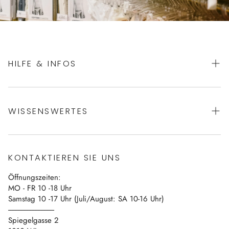
HILFE & INFOS
AGBs
WISSENSWERTES
Datenschutz
Impressum
Über uns
Vertrag widerrufen
KONTAKTIEREN SIE UNS
Blog
Öffnungszeiten:
Kontakt
MO - FR 10 -18 Uhr
Samstag 10 -17 Uhr (Juli/August: SA 10-16 Uhr)
------------------------------
Spiegelgasse 2