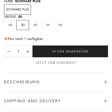
FARBE:
SCHWARZ PLUS
SCHWARZ PLUS
GRÖSSE:
50
48
50
52
54
56
Nur noch 1 verfügbar
IN DEN WARENKORB
JETZT ZUM CHECKOUT
BESCHREIBUNG
SHIPPING AND DELIVERY
moderne Nachtwäsche von VERDIANI
zeitgenössischer italienischer Stil