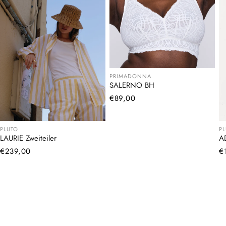
PRIMADONNA
SALERNO BH
Normaler
€89,00
Preis
PLUTO
P
LAURIE Zweiteiler
A
Normaler
€239,00
N
€
Preis
Pr