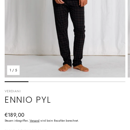
1
/
5
VERDIANI
ENNIO PYL
Normaler
€189,00
Preis
Steuern inbegriffen.
Versand
wird beim Bezahlen berechnet.