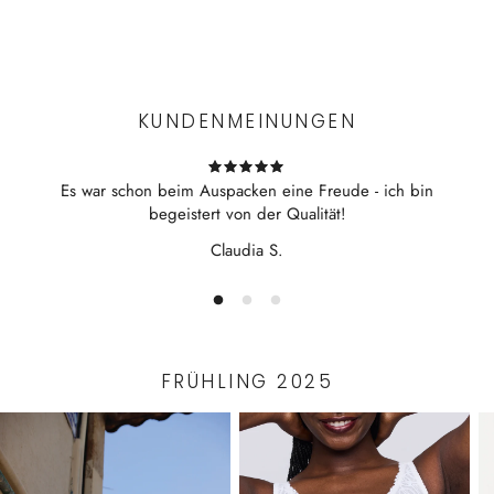
100% made in Italien
Experience the convenience of swift order fulfillment with our
100% Baumwolle
top-notch Shipping services.
KUNDENMEINUNGEN
Es war schon beim Auspacken eine Freude - ich bin
begeistert von der Qualität!
Claudia S.
FRÜHLING 2025