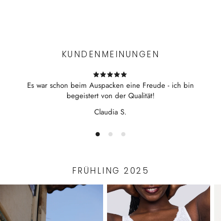
Sliphöhe 7 cm (Größe 38)
Experience the convenience of swift order fulfillment with our
Material: 72% Polyamid 28% Elasthan
top-notch Shipping services.
KUNDENMEINUNGEN
Es war schon beim Auspacken eine Freude - ich bin
begeistert von der Qualität!
Claudia S.
FRÜHLING 2025