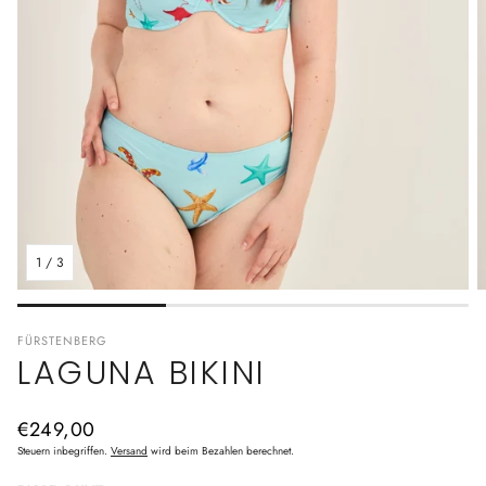
1
/
3
FÜRSTENBERG
LAGUNA BIKINI
Normaler
€249,00
Preis
Steuern inbegriffen.
Versand
wird beim Bezahlen berechnet.