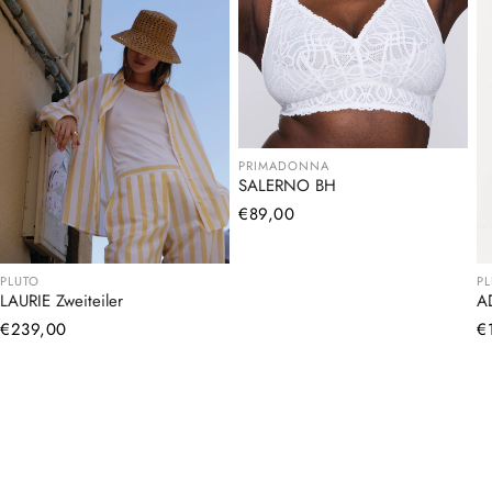
PRIMADONNA
SALERNO BH
Normaler
€89,00
Preis
PLUTO
P
LAURIE Zweiteiler
A
Normaler
€239,00
N
€
Preis
Pr