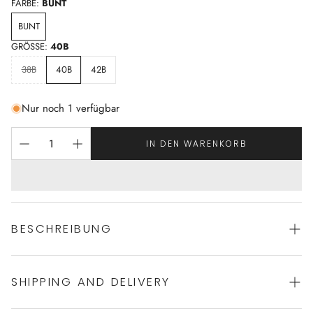
FARBE:
BUNT
BUNT
GRÖSSE:
40B
38B
40B
42B
Nur noch 1 verfügbar
IN DEN WARENKORB
BESCHREIBUNG
SHIPPING AND DELIVERY
mit Bügeln
verstellbare Träger