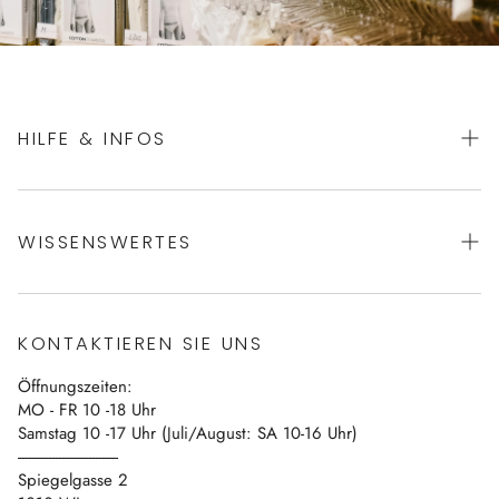
HILFE & INFOS
AGBs
WISSENSWERTES
Datenschutz
Impressum
Über uns
Vertrag widerrufen
KONTAKTIEREN SIE UNS
Blog
Öffnungszeiten:
Kontakt
MO - FR 10 -18 Uhr
Samstag 10 -17 Uhr (Juli/August: SA 10-16 Uhr)
------------------------------
Spiegelgasse 2