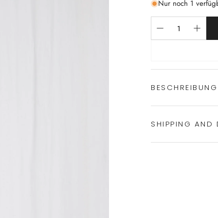
Nur noch 1 verfüg
BESCHREIBUNG
SHIPPING AND 
elegante und 
einzigartige V
feinste Fasern
Experience the conven
70% Merino-Wo
Shipping services.