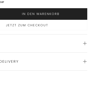
bar
IN DEN WARENKORB
JETZT ZUM CHECKOUT
DELIVERY
kreative Wäsche-Designs von OSCALITO
erarbeitung für ein besonderes Tragefühl
 und Stoffe 100% made in Italy
ience of swift order fulfillment with our top-notch
lle, 30% Seide