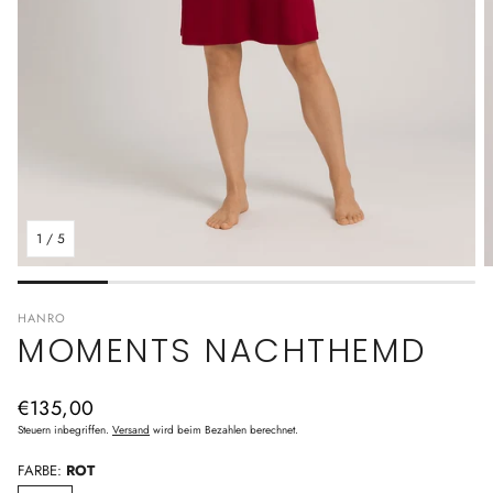
1
/
5
HANRO
MOMENTS NACHTHEMD
Normaler
€135,00
Preis
Steuern inbegriffen.
Versand
wird beim Bezahlen berechnet.
FARBE:
ROT