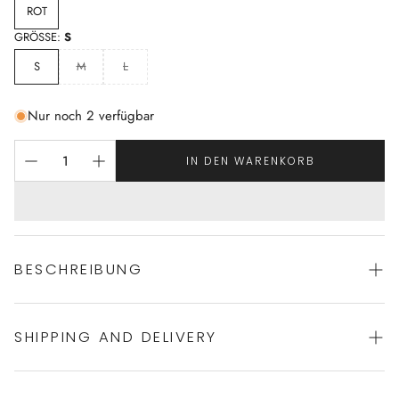
ROT
GRÖSSE:
S
S
M
L
Nur noch 2 verfügbar
IN DEN WARENKORB
BESCHREIBUNG
SHIPPING AND DELIVERY
Stilvolles Damen Nachthemd von HANRO
100% Baumwolle (merz.), Spitze: 90% Polyamid, 10%
Elasthan