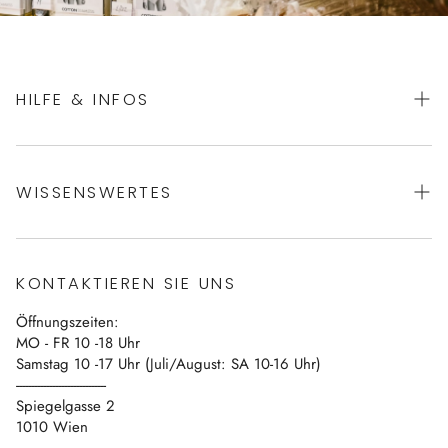
HILFE & INFOS
AGBs
WISSENSWERTES
Datenschutz
Impressum
Über uns
Vertrag widerrufen
KONTAKTIEREN SIE UNS
Blog
Öffnungszeiten:
Kontakt
MO - FR 10 -18 Uhr
Samstag 10 -17 Uhr (Juli/August: SA 10-16 Uhr)
------------------------------
Spiegelgasse 2
1010 Wien