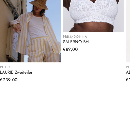
PRIMADONNA
SALERNO BH
Normaler
€89,00
Preis
PLUTO
P
LAURIE Zweiteiler
A
Normaler
€239,00
N
€
Preis
Pr