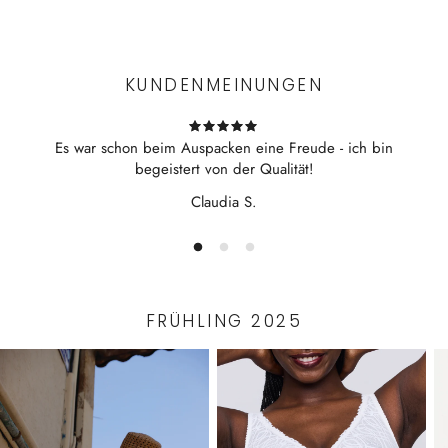
Experience the convenience of swift order fulfillment with our
mit 100 cm Länge
top-notch Shipping services.
Baumwoll-Interlock aus Produktion in Österreich
3/4 Ärmel mit feinen Details aus Spitze
KUNDENMEINUNGEN
Weich fließende Nachtwäsche zum Entspannen
Es war schon beim Auspacken eine Freude - ich bin
begeistert von der Qualität!
Claudia S.
FRÜHLING 2025