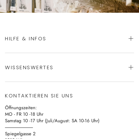
HILFE & INFOS
AGBs
WISSENSWERTES
Datenschutz
Impressum
Über uns
Vertrag widerrufen
KONTAKTIEREN SIE UNS
Blog
Öffnungszeiten:
Kontakt
MO - FR 10 -18 Uhr
Samstag 10 -17 Uhr (Juli/August: SA 10-16 Uhr)
------------------------------
Spiegelgasse 2