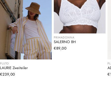
PRIMADONNA
SALERNO BH
Normaler
€89,00
Preis
PLUTO
P
LAURIE Zweiteiler
A
Normaler
€239,00
N
€
Preis
Pr