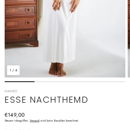
1
/
4
HANRO
ESSE NACHTHEMD
Normaler
€149,00
Preis
Steuern inbegriffen.
Versand
wird beim Bezahlen berechnet.