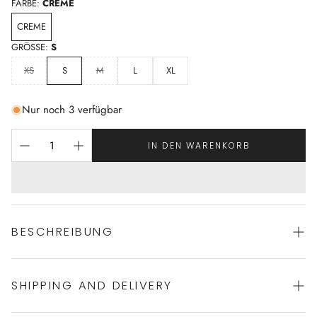
FARBE:
CREME
CREME
GRÖSSE:
S
XS
S
M
L
XL
Nur noch 3 verfügbar
IN DEN WARENKORB
BESCHREIBUNG
SHIPPING AND DELIVERY
Komfortables Nachthemd von HANRO
mit langem Arm