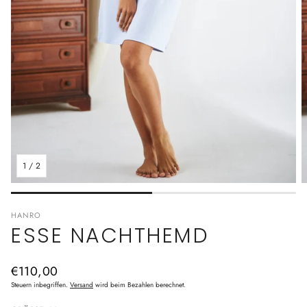
1
/
2
HANRO
ESSE NACHTHEMD
Normaler
€110,00
Preis
Steuern inbegriffen.
Versand
wird beim Bezahlen berechnet.