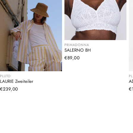
PRIMADONNA
SALERNO BH
Normaler
€89,00
Preis
PLUTO
P
LAURIE Zweiteiler
A
Normaler
€239,00
N
€
Preis
Pr