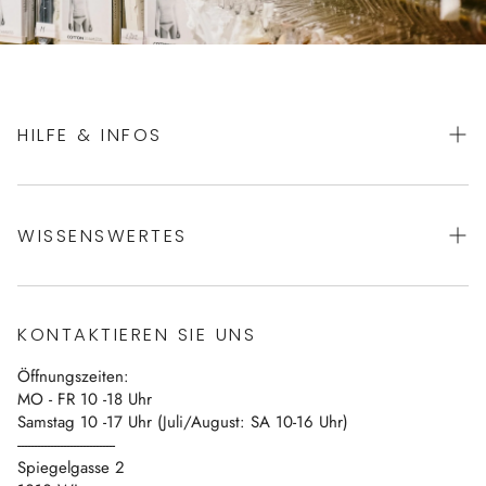
HILFE & INFOS
AGBs
WISSENSWERTES
Datenschutz
Impressum
Über uns
Vertrag widerrufen
KONTAKTIEREN SIE UNS
Blog
Öffnungszeiten:
Kontakt
MO - FR 10 -18 Uhr
Samstag 10 -17 Uhr (Juli/August: SA 10-16 Uhr)
------------------------------
Spiegelgasse 2