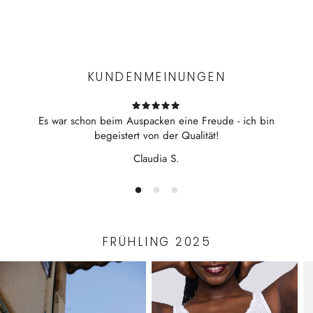
dreiviertel Arm
Experience the convenience of swift order fulfillment with our
tiefer V-Ausschnitt
top-notch Shipping services.
modische Raglannähte
90 Zentimeter Länge
KUNDENMEINUNGEN
hergestellt in Ungarn
Bibi ist 167cm groß (90 - 65 - 95) und trägt Größe S
Es war schon beim Auspacken eine Freude - ich bin
begeistert von der Qualität!
Claudia S.
FRÜHLING 2025