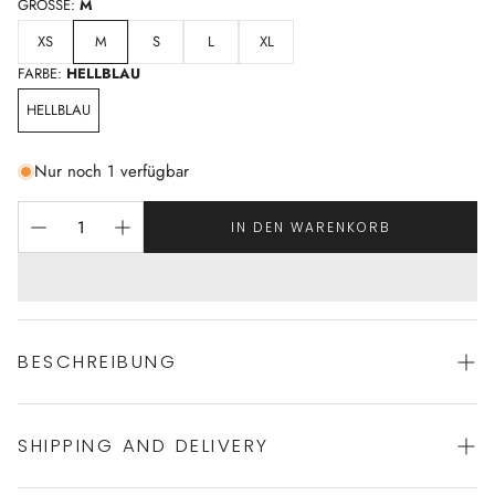
GRÖSSE:
M
XS
M
S
L
XL
FARBE:
HELLBLAU
HELLBLAU
Nur noch 1 verfügbar
IN DEN WARENKORB
BESCHREIBUNG
SHIPPING AND DELIVERY
Legeres Nachthemd von HANRO
100% merzerisierter Baumwolle in Interlock-Qualität