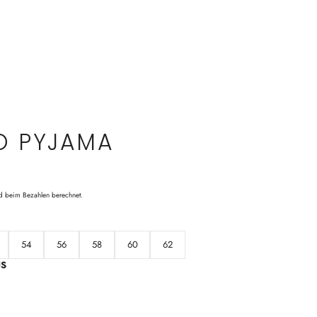
O PYJAMA
d beim Bezahlen berechnet.
54
56
58
60
62
US