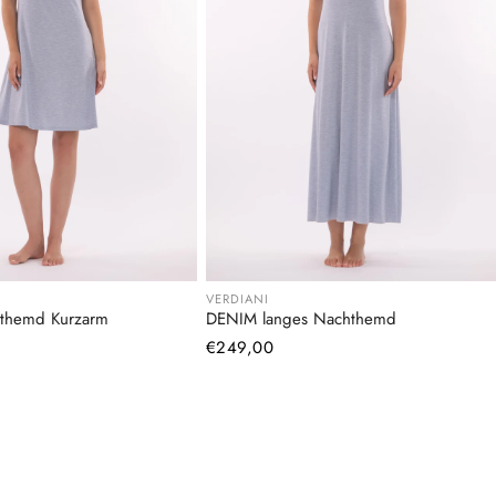
VERDIANI
themd Kurzarm
DENIM langes Nachthemd
Normaler
€249,00
Preis