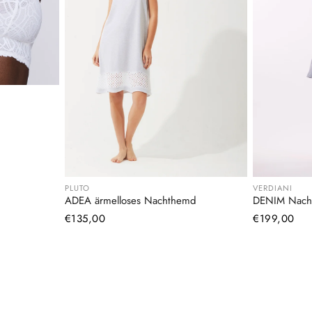
PLUTO
VERDIANI
ADEA ärmelloses Nachthemd
DENIM Nach
Normaler
€135,00
Normaler
€199,00
Preis
Preis