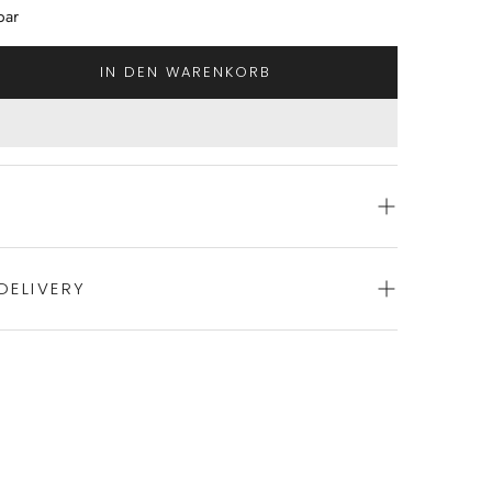
bar
IN DEN WARENKORB
DELIVERY
yjama von NOVILA
le
ience of swift order fulfillment with our top-notch
usttasche
t dem Novila-Softbund