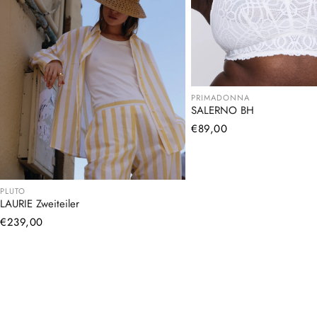
PRIMADONNA
SALERNO BH
Normaler
€89,00
Preis
PLUTO
LAURIE Zweiteiler
Normaler
€239,00
Preis