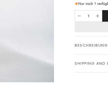
Nur noch 1 verfüg
BESCHREIBUNG
SHIPPING AND 
Sportlicher P
100% Baumwol
Kurzpyjama
Experience the conven
V-Ausschnitt
Shipping services.
aufgesetzte Br
Pyjamahose mi