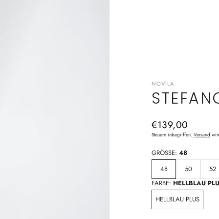
NOVILA
STEFAN
Normaler
€139,00
Preis
Steuern inbegriffen.
Versand
wir
GRÖSSE:
48
48
50
52
FARBE:
HELLBLAU PL
HELLBLAU PLUS