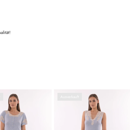
lität!
t
Ausverkauft