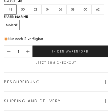
GRÖSSE:
48
48
50
52
54
56
58
60
62
FARBE:
MARINE
MARINE
Nur noch 2 verfügbar
IN DEN WARENKORB
JETZT ZUM CHECKOUT
BESCHREIBUNG
SHIPPING AND DELIVERY
Sportlicher Pyjama von NOVILA
100% Baumwolle