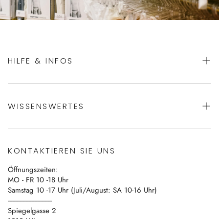
HILFE & INFOS
AGBs
WISSENSWERTES
Datenschutz
Impressum
Über uns
Vertrag widerrufen
KONTAKTIEREN SIE UNS
Blog
Öffnungszeiten:
Kontakt
MO - FR 10 -18 Uhr
Samstag 10 -17 Uhr (Juli/August: SA 10-16 Uhr)
------------------------------
Spiegelgasse 2