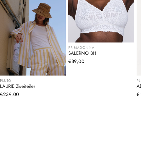
PRIMADONNA
SALERNO BH
Normaler
€89,00
Preis
PLUTO
P
LAURIE Zweiteiler
A
Normaler
€239,00
N
€
Preis
Pr