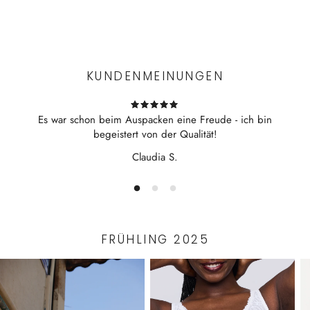
Kurzpyjama
Experience the convenience of swift order fulfillment with our
V-Ausschnitt
top-notch Shipping services.
aufgesetzte Brusttasche
Pyjamahose mit dem Novila-Softbund
KUNDENMEINUNGEN
Es war schon beim Auspacken eine Freude - ich bin
begeistert von der Qualität!
Claudia S.
FRÜHLING 2025