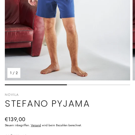
1
/
2
NOVILA
STEFANO PYJAMA
Normaler
€139,00
Preis
Steuern inbegriffen.
Versand
wird beim Bezahlen berechnet.