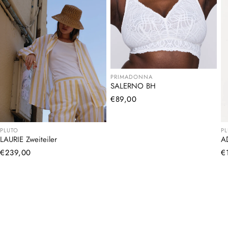
PRIMADONNA
SALERNO BH
Normaler
€89,00
Preis
PLUTO
P
LAURIE Zweiteiler
A
Normaler
€239,00
N
€
Preis
Pr