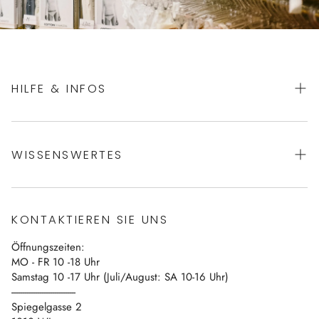
HILFE & INFOS
AGBs
WISSENSWERTES
Datenschutz
Impressum
Über uns
Vertrag widerrufen
KONTAKTIEREN SIE UNS
Blog
Öffnungszeiten:
Kontakt
MO - FR 10 -18 Uhr
Samstag 10 -17 Uhr (Juli/August: SA 10-16 Uhr)
------------------------------
Spiegelgasse 2