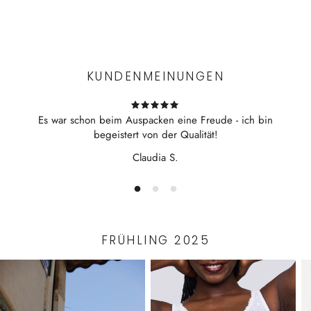
seidiger Glanz
Experience the convenience of swift order fulfillment with our
edler V-Shirt mit weißer Paspel
top-notch Shipping services.
aufgesetzte Brusttasche
KUNDENMEINUNGEN
Es war schon beim Auspacken eine Freude - ich bin
begeistert von der Qualität!
Claudia S.
FRÜHLING 2025