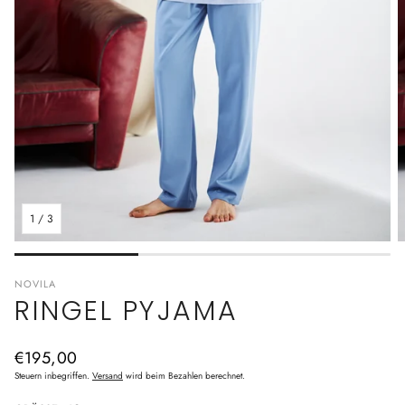
1
/
3
NOVILA
RINGEL PYJAMA
Normaler
€195,00
Preis
Steuern inbegriffen.
Versand
wird beim Bezahlen berechnet.