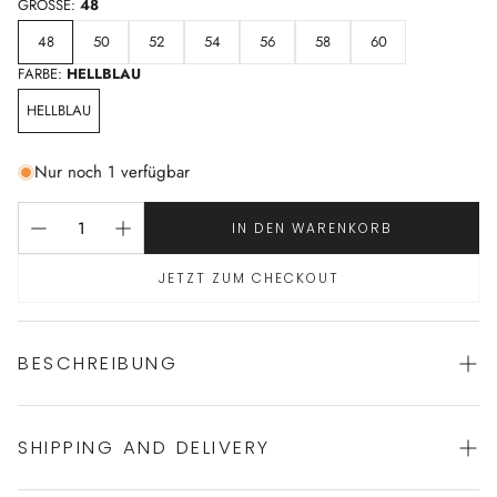
GRÖSSE:
48
48
50
52
54
56
58
60
FARBE:
HELLBLAU
HELLBLAU
Nur noch 1 verfügbar
IN DEN WARENKORB
JETZT ZUM CHECKOUT
BESCHREIBUNG
SHIPPING AND DELIVERY
klassischer Pyjama von NOVILA
100% Baumwolle