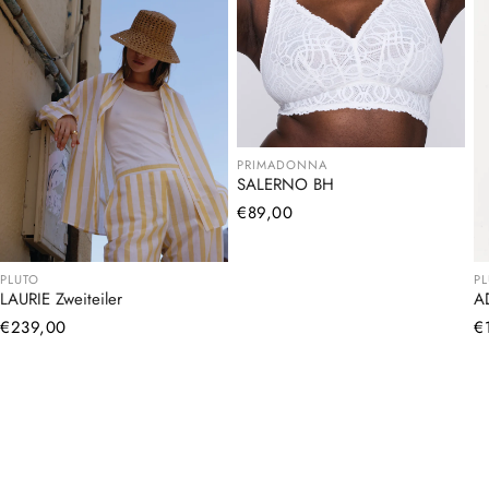
PRIMADONNA
SALERNO BH
Normaler
€89,00
Preis
PLUTO
P
LAURIE Zweiteiler
A
Normaler
€239,00
N
€
Preis
Pr