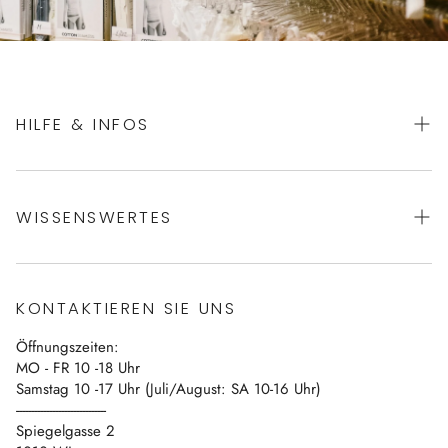
HILFE & INFOS
AGBs
WISSENSWERTES
Datenschutz
Impressum
Über uns
Vertrag widerrufen
KONTAKTIEREN SIE UNS
Blog
Öffnungszeiten:
Kontakt
MO - FR 10 -18 Uhr
Samstag 10 -17 Uhr (Juli/August: SA 10-16 Uhr)
------------------------------
Spiegelgasse 2