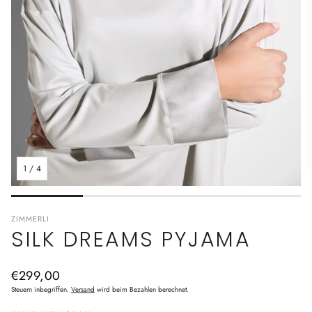
1
/
4
ZIMMERLI
SILK DREAMS PYJAMA
Normaler
€299,00
Preis
Steuern inbegriffen.
Versand
wird beim Bezahlen berechnet.