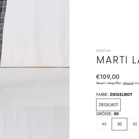
NOVILA
MARTI 
Normaler
€109,00
Preis
Steuern inbegriffen.
Versand
wir
FARBE:
ZIEGELROT
ZIEGELROT
GRÖSSE:
50
48
50
52