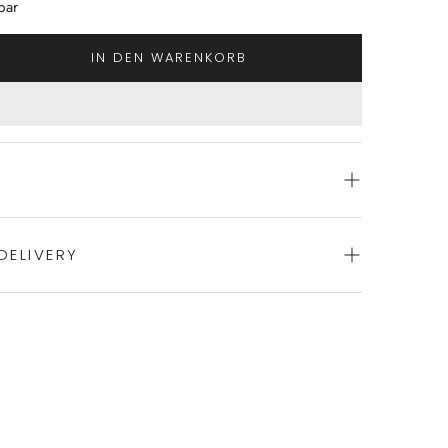
bar
IN DEN WARENKORB
DELIVERY
us feinster Baumwolle von NOVILA
itte und Materialien
 Europe
ience of swift order fulfillment with our top-notch
le