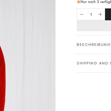
Nur noch 3 verfüg
BESCHREIBUNG
SHIPPING AND 
Nachtwäsche a
klassische Schn
100% made in
Experience the conven
100% Baumwol
Shipping services.