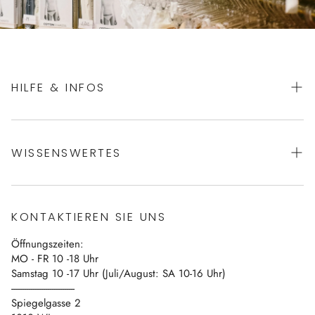
HILFE & INFOS
AGBs
WISSENSWERTES
Datenschutz
Impressum
Über uns
Vertrag widerrufen
KONTAKTIEREN SIE UNS
Blog
Öffnungszeiten:
Kontakt
MO - FR 10 -18 Uhr
Samstag 10 -17 Uhr (Juli/August: SA 10-16 Uhr)
------------------------------
Spiegelgasse 2