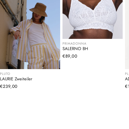
PRIMADONNA
SALERNO BH
Normaler
€89,00
Preis
PLUTO
P
LAURIE Zweiteiler
A
Normaler
€239,00
N
€
Preis
Pr