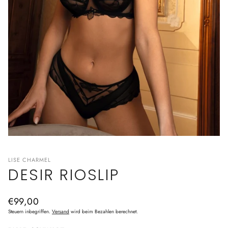
LISE CHARMEL
DESIR RIOSLIP
Normaler
€99,00
Preis
Steuern inbegriffen.
Versand
wird beim Bezahlen berechnet.