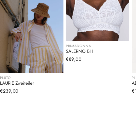
PRIMADONNA
SALERNO BH
Normaler
€89,00
Preis
PLUTO
P
LAURIE Zweiteiler
A
Normaler
€239,00
N
€
Preis
Pr