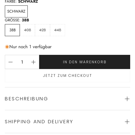
FARBE:
SCHWARZ
SCHWARZ
GRÖSSE:
38B
38B
40B
42B
44B
Nur noch 1 verfügbar
IN DEN WARENKORB
JETZT ZUM CHECKOUT
BESCHREIBUNG
SHIPPING AND DELIVERY
sportlicher Badeanzug von IODUS
Gefütterte Verarbeitung