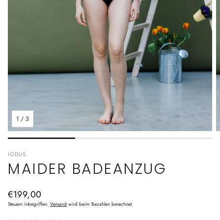
1
/
3
IODUS
MAIDER BADEANZUG
Normaler
€199,00
Preis
Steuern inbegriffen.
Versand
wird beim Bezahlen berechnet.