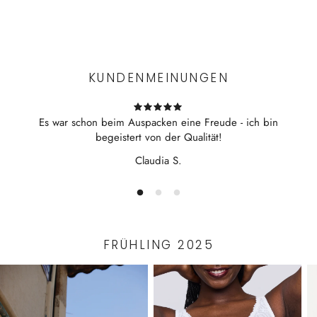
Tiefer V-Ausschnitt
Experience the convenience of swift order fulfillment with our
Ohne Bügel
top-notch Shipping services.
Gemäßigter Beinausschnitt
Faltenlegung vorn
KUNDENMEINUNGEN
Raffungen an den Körbchen
Silberfarbene Logo-Applikation hinten
Es war schon beim Auspacken eine Freude - ich bin
begeistert von der Qualität!
Claudia S.
FRÜHLING 2025