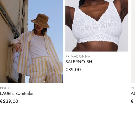
PRIMADONNA
SALERNO BH
Normaler
€89,00
Preis
PLUTO
P
LAURIE Zweiteiler
A
Normaler
€239,00
N
€
Preis
Pr