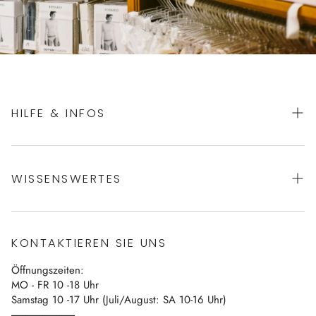
HILFE & INFOS
AGBs
WISSENSWERTES
Datenschutz
Impressum
Über uns
Vertrag widerrufen
KONTAKTIEREN SIE UNS
Blog
Öffnungszeiten:
Kontakt
MO - FR 10 -18 Uhr
Samstag 10 -17 Uhr (Juli/August: SA 10-16 Uhr)
------------------------------