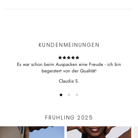
48% Modal, 43% Baumwolle, 9% Polyester
weiches Stepp-Material mit farblich abgesetztem Mini-
Experience the convenience of swift order fulfillment with our
Passepoil als Einfassung
top-notch Shipping services.
Gürtel mit Schlaufen und zwei Taschen
hergestellt in Bulgarien
KUNDENMEINUNGEN
Johanna ist 175cm groß (93 - 69 - 96) und trägt Größe
38
Es war schon beim Auspacken eine Freude - ich bin
begeistert von der Qualität!
Claudia S.
FRÜHLING 2025