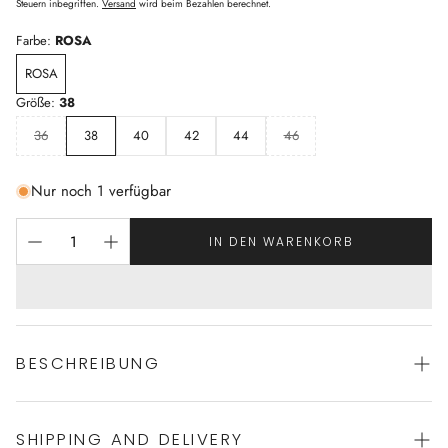
Preis
Steuern inbegriffen.
Versand
wird beim Bezahlen berechnet.
Farbe:
ROSA
ROSA
Größe:
38
36
38
40
42
44
46
Nur noch 1 verfügbar
IN DEN WARENKORB
BESCHREIBUNG
SHIPPING AND DELIVERY
klassisch eleganter Morgenmantel mit Schalkragen