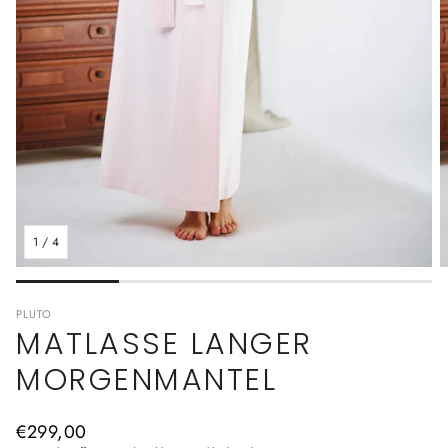
1
/
4
PLUTO
MATLASSE LANGER
MORGENMANTEL
Normaler
€299,00