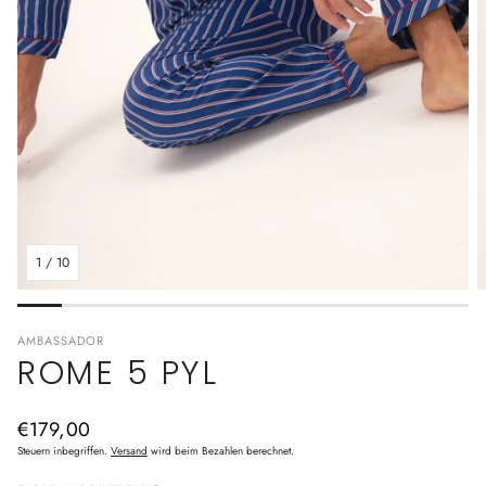
1
/
10
AMBASSADOR
ROME 5 PYL
Normaler
€179,00
Preis
Steuern inbegriffen.
Versand
wird beim Bezahlen berechnet.