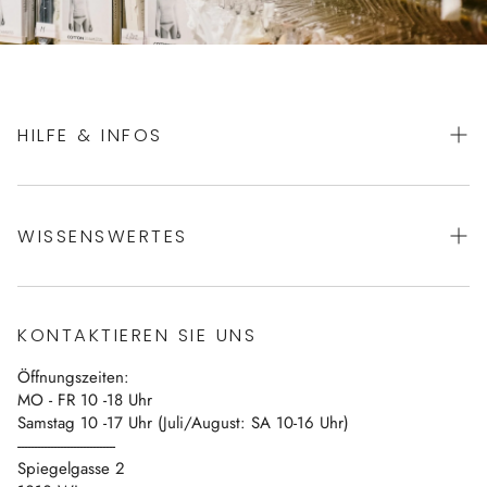
HILFE & INFOS
AGBs
WISSENSWERTES
Datenschutz
Impressum
Über uns
Vertrag widerrufen
KONTAKTIEREN SIE UNS
Blog
Öffnungszeiten:
Kontakt
MO - FR 10 -18 Uhr
Samstag 10 -17 Uhr (Juli/August: SA 10-16 Uhr)
------------------------------
Spiegelgasse 2