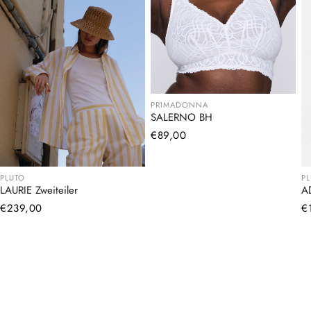
PRIMADONNA
SALERNO BH
Normaler
€89,00
Preis
PLUTO
P
LAURIE Zweiteiler
A
Normaler
€239,00
N
€
Preis
Pr