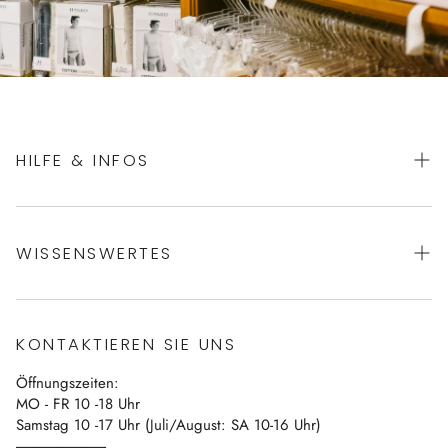
HILFE & INFOS
AGBs
WISSENSWERTES
Datenschutz
Impressum
Über uns
Vertrag widerrufen
KONTAKTIEREN SIE UNS
Blog
Öffnungszeiten:
Kontakt
MO - FR 10 -18 Uhr
Samstag 10 -17 Uhr (Juli/August: SA 10-16 Uhr)
------------------------------