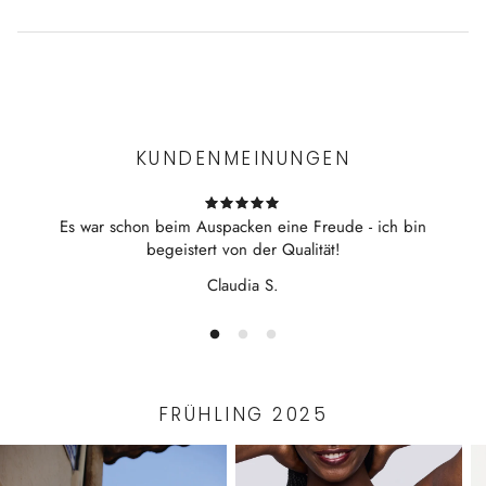
48% Modal, 43% Baumwolle, 9% Polyester
110cm Länge
Experience the convenience of swift order fulfillment with our
weiches Stepp-Material mit farblich abgesetztem Mini-
top-notch Shipping services.
Passepoil als Einfassung
Gürtel mit Schlaufen und zwei Taschen
KUNDENMEINUNGEN
hergestellt in Bulgarien
Bibi ist 167cm groß (90 - 65 - 95) und trägt Größe 38
Es war schon beim Auspacken eine Freude - ich bin
begeistert von der Qualität!
Claudia S.
FRÜHLING 2025