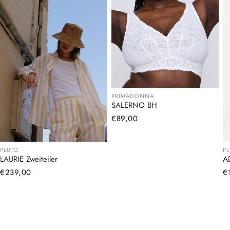
PRIMADONNA
SALERNO BH
Normaler
€89,00
Preis
PLUTO
P
LAURIE Zweiteiler
A
Normaler
€239,00
N
€
Preis
Pr