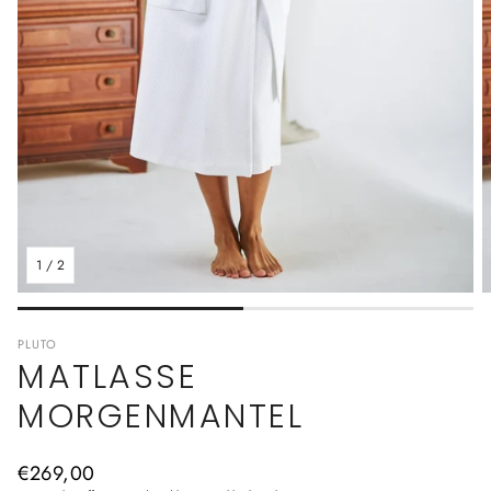
1
/
2
PLUTO
MATLASSE
MORGENMANTEL
Normaler
€269,00