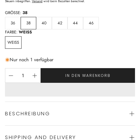
Preis
Steuern inbegriffen.
Versand
wird beim Bezahlen berechnet.
GRÖSSE:
38
36
38
40
42
44
46
FARBE:
WEISS
WEISS
Nur noch 1 verfügbar
IN DEN WARENKORB
BESCHREIBUNG
SHIPPING AND DELIVERY
klassisch eleganter Morgenmantel mit Schalkragen