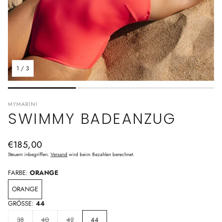
1
/
3
MYMARINI
SWIMMY BADEANZUG
Normaler
€185,00
Preis
Steuern inbegriffen.
Versand
wird beim Bezahlen berechnet.
FARBE:
ORANGE
ORANGE
GRÖSSE:
44
38
40
42
44