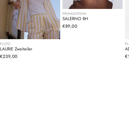
PRIMADONNA
SALERNO BH
Normaler
€89,00
Preis
PLUTO
P
LAURIE Zweiteiler
A
Normaler
€239,00
N
€
Preis
Pr