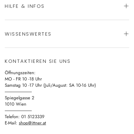
HILFE & INFOS
AGBs
WISSENSWERTES
Datenschutz
Impressum
Über uns
Vertrag widerrufen
KONTAKTIEREN SIE UNS
Blog
Öffnungszeiten:
Kontakt
MO - FR 10 -18 Uhr
Samstag 10 -17 Uhr (Juli/August: SA 10-16 Uhr)
------------------------------
Spiegelgasse 2
1010 Wien
------------------------------
Telefon: 01 5123339
E-Mail:
shop@ittner.at