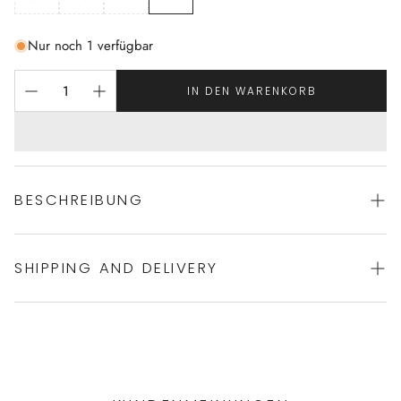
Nur noch 1 verfügbar
IN DEN WARENKORB
BESCHREIBUNG
SHIPPING AND DELIVERY
sportlicher Badeanzug von MYMARINI
82% Polyamid (ECONYL, regeneriertes Nylon)
18% Elasthan
Experience the convenience of swift order fulfillment with our
ECONYL®® regeneriertes Nylon wird aus Nylonabfällen wie
top-notch Shipping services.
Fischernetzen, Teppichen und Industriekunststoff hergestellt.
hoher Ausschnitt